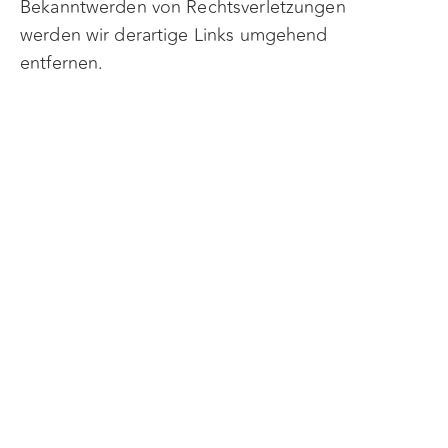
Bekanntwerden von Rechtsverletzungen
werden wir derartige Links umgehend
entfernen.
Urheberrecht
Die durch die Seitenbetreiber erstellten
Inhalte und Werke auf diesen Seiten
unterliegen dem deutschen Urheberrecht.
Die Vervielfältigung, Bearbeitung,
Verbreitung und jede Art der Verwertung
außerhalb der Grenzen des Urheberrechtes
bedürfen der schriftlichen Zustimmung des
jeweiligen Autors bzw. Erstellers.
Downloads und Kopien dieser Seite sind
nur für den privaten, nicht kommerziellen
Gebrauch gestattet. Soweit die Inhalte auf